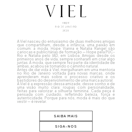
A Viel nasceu do entusiasmo de duas melhores amigas
que compartilham, desde a infância, uma paixão em
comum: a moda. Hope Vianna e Natalia Rangel são
cariocas e publicitárias de formação — Hope pela PUC-
Rio e Natalia pelo IAD, em Lisboa. Amigas desde os
primeiros anos de vida, sempre sonharam em criar algo
juntas. A moda, que sempre fez parte da identidade de
ambas, acabou se tornando o caminho natural.
Antes de dar vida à Viel, mergulharam em uma mentoria
no Rio de Janeiro voltada para novas marcas, onde
aprenderam mais sobre o processo criativo e os
bastidores do desenvolvimento de uma marca autoral.
A Viel é a expressão dessa amizade, desse sonho e de
uma visão muito clara: roupas com personalidade,
feitas para valorizar a silhueta feminina. Cada peça é
pensada com cuidado, refletindo beleza, força e
autenticidade. Porque para nós, moda é mais do que
vestir — é revelar.
SAIBA MAIS
SIGA-NOS