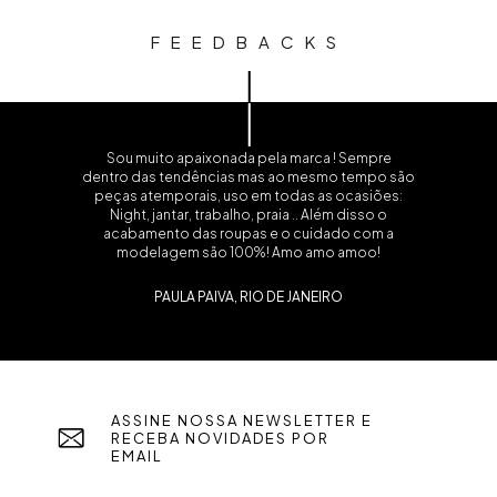
FEEDBACKS
Sou muito apaixonada pela marca ! Sempre
dentro das tendências mas ao mesmo tempo são
peças atemporais, uso em todas as ocasiões:
Night, jantar, trabalho, praia .. Além disso o
acabamento das roupas e o cuidado com a
modelagem são 100%! Amo amo amoo!
PAULA PAIVA, RIO DE JANEIRO
ASSINE NOSSA NEWSLETTER E
RECEBA NOVIDADES POR
EMAIL